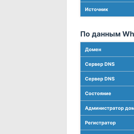
Источник
По данным Who
Домен
Сервер DNS
Сервер DNS
Соcтояние
Администратор до
Регистратор